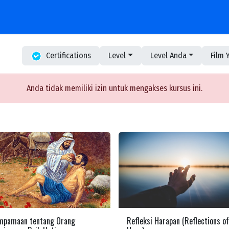
ogram Kerja
Workspace
eBooks
Berita & Informasi
Courses
Hubungi K
Certifications
Level
Level Anda
Film 
Anda tidak memiliki izin untuk mengakses kursus ini.
mpamaan tentang Orang
Refleksi Harapan (Reflections of