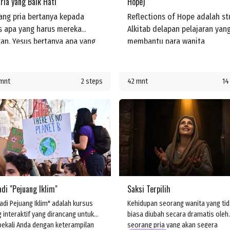
ia yang Baik Hati
Hope)
ang pria bertanya kepada
Reflections of Hope adalah st
s apa yang harus mereka
Alkitab delapan pelajaran yan
kan. Yesus bertanya apa yang
membantu para wanita
akan Kitab Suci. Pria itu
memperdalam pemahaman me
awab, "Kasihilah Tuhan,
tentang kasih dan kepedulian
hmu, dengan segenap hatimu
Yesus bagi mereka. Mereka bel
 mnt
2 steps
42 mnt
14
dengan segenap jiwamu dan
tentang janji-Nya untuk menye
an segenap kekuatanmu dan
mereka di setiap langkah
an segenap akal budimu, dan
perjalanan hidup.
hilah sesamamu manusia
i dirimu sendiri." Yesus
eri tahu dia bahwa jika
ka melakukan ini, mereka akan
eroleh hidup. Namun
di "Pejuang Iklim"
Saksi Terpilih
dian seseorang bertanya,
pakah sesamaku manusia?"
adi Pejuang Iklim" adalah kursus
Kehidupan seorang wanita yang tid
g interaktif yang dirancang untuk
biasa diubah secara dramatis oleh
kali Anda dengan keterampilan
seorang pria yang akan segera