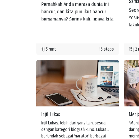
Samar
Pernahkah Anda merasa dunia ini
Seor
hancur, dan kita pun ikut hancur
Yesu
bersamanya? Sering kali, upaya kita
laku
untuk memperbaiki dunia dan diri
dikat
kita sendiri hanya akan
menj
menimbulkan lebih banyak
Alla
masalah. Namun, ada Kabar Baik:
1 j 5 mnt
16 steps
15 j 2
dan 
Tuhan, dalam kasih-Nya, telah
deng
membuat jalan bagi kita untuk
deng
dipulihkan kembali ke dalam
kasi
kemuliaan.
sepert
memb
mere
memp
Injil Lukas
Menja
kemu
"Sia
Injil Lukas, lebih dari yang lain, sesuai
"Menj
dengan kategori biografi kuno. Lukas
darin
bertindak sebagai 'narator' berbagai
membe