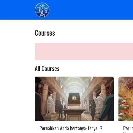
Skip to Content
Home
Sinode Am GPI
Komisi
Pr
Courses
All Courses
Pernahkah Anda bertanya-tanya...?
Peru