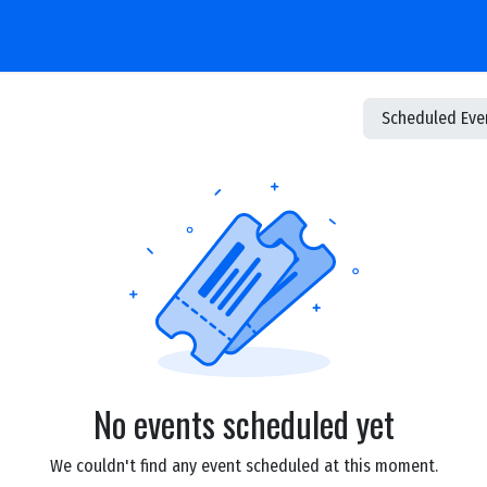
ogram Kerja
Workspace
eBooks
Berita & Informasi
Courses
Hubungi K
Scheduled Ev
No events scheduled yet
We couldn't find any event scheduled at this moment.