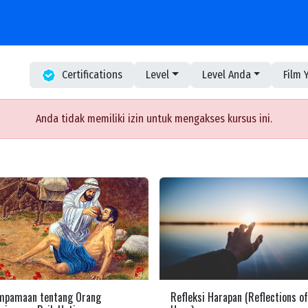
ogram Kerja
Workspace
eBooks
Berita & Informasi
Courses
Hubungi K
Certifications
Level
Level Anda
Film 
Anda tidak memiliki izin untuk mengakses kursus ini.
mpamaan tentang Orang
Refleksi Harapan (Reflections of