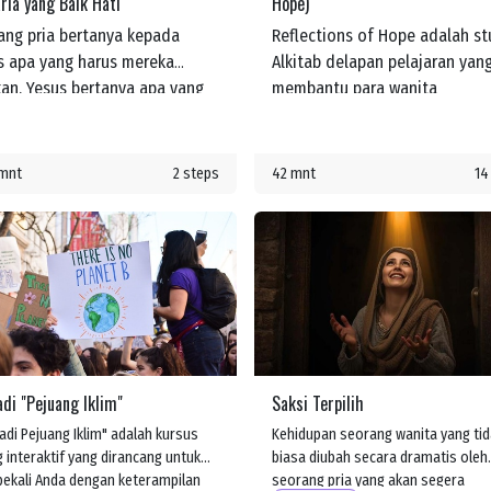
ia yang Baik Hati
Hope)
ang pria bertanya kepada
Reflections of Hope adalah st
s apa yang harus mereka
Alkitab delapan pelajaran yan
kan. Yesus bertanya apa yang
membantu para wanita
akan Kitab Suci. Pria itu
memperdalam pemahaman me
awab, "Kasihilah Tuhan,
tentang kasih dan kepedulian
hmu, dengan segenap hatimu
Yesus bagi mereka. Mereka bel
 mnt
2 steps
42 mnt
14
dengan segenap jiwamu dan
tentang janji-Nya untuk menye
an segenap kekuatanmu dan
mereka di setiap langkah
an segenap akal budimu, dan
perjalanan hidup.
hilah sesamamu manusia
i dirimu sendiri." Yesus
eri tahu dia bahwa jika
ka melakukan ini, mereka akan
eroleh hidup. Namun
di "Pejuang Iklim"
Saksi Terpilih
dian seseorang bertanya,
pakah sesamaku manusia?"
adi Pejuang Iklim" adalah kursus
Kehidupan seorang wanita yang tid
g interaktif yang dirancang untuk
biasa diubah secara dramatis oleh
kali Anda dengan keterampilan
seorang pria yang akan segera