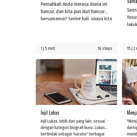
Samar
Pernahkah Anda merasa dunia ini
Seor
hancur, dan kita pun ikut hancur
Yesu
bersamanya? Sering kali, upaya kita
laku
untuk memperbaiki dunia dan diri
dikat
kita sendiri hanya akan
menj
menimbulkan lebih banyak
Alla
masalah. Namun, ada Kabar Baik:
1 j 5 mnt
16 steps
15 j 2
dan 
Tuhan, dalam kasih-Nya, telah
deng
membuat jalan bagi kita untuk
deng
dipulihkan kembali ke dalam
kasi
kemuliaan.
sepert
memb
mere
memp
Injil Lukas
Menja
kemu
"Sia
Injil Lukas, lebih dari yang lain, sesuai
"Menj
dengan kategori biografi kuno. Lukas
darin
bertindak sebagai 'narator' berbagai
membe