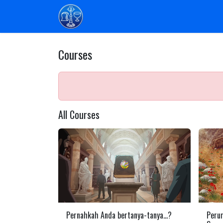
Skip to Content
Home
Sinode Am GPI
Komisi
Pr
Courses
All Courses
Pernahkah Anda bertanya-tanya...?
Peru