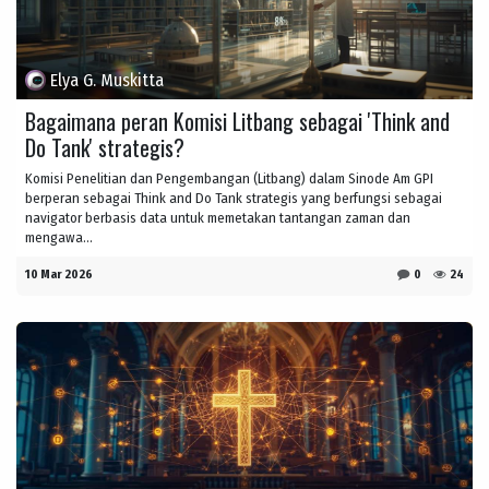
Elya G. Muskitta
Bagaimana peran Komisi Litbang sebagai 'Think and
Do Tank' strategis?
Komisi Penelitian dan Pengembangan (Litbang) dalam Sinode Am GPI
berperan sebagai Think and Do Tank strategis yang berfungsi sebagai
navigator berbasis data untuk memetakan tantangan zaman dan
mengawa...
10 Mar 2026
0
24